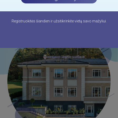
sėkmingai mokyklos pradžiai, bet ir gyvenimui.
Skaityti daugiau
Registruokitės šiandien ir užsitikrinkite vietą savo mažyliui.