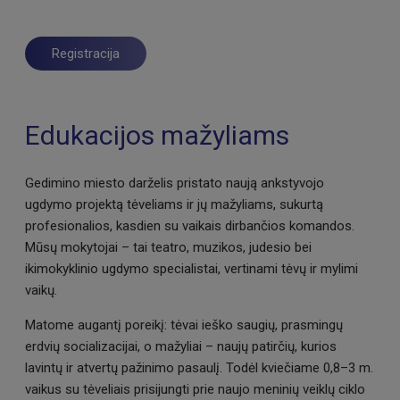
Registracija
Edukacijos mažyliams
Gedimino miesto darželis pristato naują ankstyvojo
ugdymo projektą tėveliams ir jų mažyliams, sukurtą
profesionalios, kasdien su vaikais dirbančios komandos.
Mūsų mokytojai – tai teatro, muzikos, judesio bei
ikimokyklinio ugdymo specialistai, vertinami tėvų ir mylimi
vaikų.
Matome augantį poreikį: tėvai ieško saugių, prasmingų
erdvių socializacijai, o mažyliai – naujų patirčių, kurios
lavintų ir atvertų pažinimo pasaulį. Todėl kviečiame 0,8–3 m.
vaikus su tėveliais prisijungti prie naujo meninių veiklų ciklo