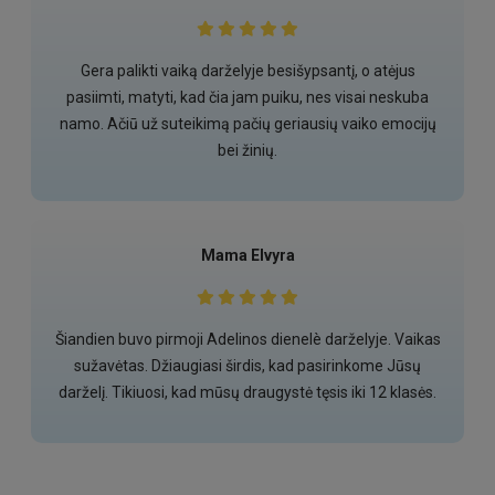
Gera palikti vaiką darželyje besišypsantį, o atėjus
pasiimti, matyti, kad čia jam puiku, nes visai neskuba
namo. Ačiū už suteikimą pačių geriausių vaiko emocijų
bei žinių.
Mama Elvyra
Šiandien buvo pirmoji Adelinos dienelè darželyje. Vaikas
sužavėtas. Džiaugiasi širdis, kad pasirinkome Jūsų
darželį. Tikiuosi, kad mūsų draugystė tęsis iki 12 klasės.