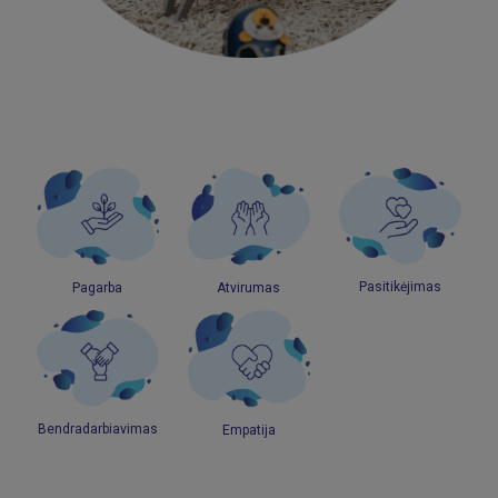
Pasitikėjimas
Pagarba
Atvirumas
Bendradarbiavimas
Empatija