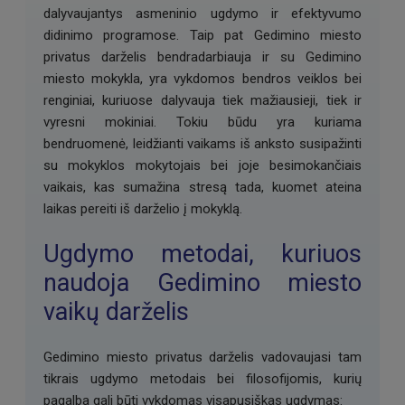
dalyvaujantys asmeninio ugdymo ir efektyvumo
didinimo programose. Taip pat Gedimino miesto
privatus darželis bendradarbiauja ir su Gedimino
miesto mokykla, yra vykdomos bendros veiklos bei
renginiai, kuriuose dalyvauja tiek mažiausieji, tiek ir
vyresni mokiniai. Tokiu būdu yra kuriama
bendruomenė, leidžianti vaikams iš anksto susipažinti
su mokyklos mokytojais bei joje besimokančiais
vaikais, kas sumažina stresą tada, kuomet ateina
laikas pereiti iš darželio į mokyklą.
Ugdymo metodai, kuriuos
naudoja Gedimino miesto
vaikų darželis
Gedimino miesto privatus darželis vadovaujasi tam
tikrais ugdymo metodais bei filosofijomis, kurių
pagalba gali būti vykdomas visapusiškas ugdymas: