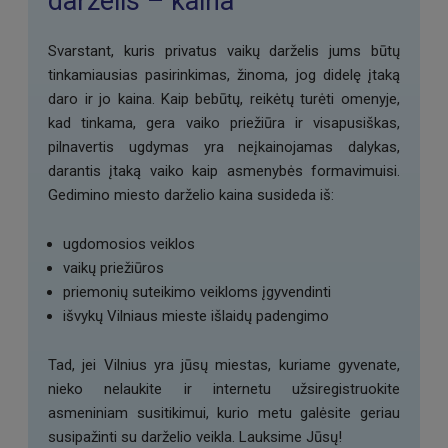
darželis –
kaina
Svarstant, kuris privatus vaikų darželis jums būtų
tinkamiausias pasirinkimas, žinoma, jog didelę įtaką
daro ir jo kaina. Kaip bebūtų, reikėtų turėti omenyje,
kad tinkama, gera vaiko priežiūra ir visapusiškas,
pilnavertis ugdymas yra neįkainojamas dalykas,
darantis įtaką vaiko kaip asmenybės formavimuisi.
Gedimino miesto darželio kaina susideda iš:
ugdomosios veiklos
vaikų priežiūros
priemonių suteikimo veikloms įgyvendinti
išvykų Vilniaus mieste išlaidų padengimo
Tad, jei Vilnius yra jūsų miestas, kuriame gyvenate,
nieko nelaukite ir internetu užsiregistruokite
asmeniniam susitikimui, kurio metu galėsite geriau
susipažinti su darželio veikla. Lauksime Jūsų!